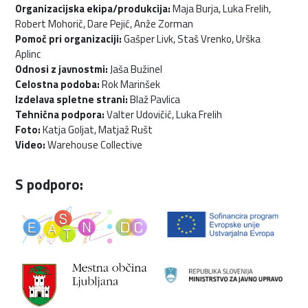
Organizacijska ekipa/produkcija:
Maja Burja, Luka Frelih,
Robert Mohorič, Dare Pejić, Anže Zorman
Pomoč pri organizaciji:
Gašper Livk, Staš Vrenko, Urška
Aplinc
Odnosi z javnostmi:
Jaša Bužinel
Celostna podoba:
Rok Marinšek
Izdelava spletne strani:
Blaž Pavlica
Tehnična podpora:
Valter Udovičić, Luka Frelih
Foto:
Katja Goljat, Matjaž Rušt
Video:
Warehouse Collective
S podporo: