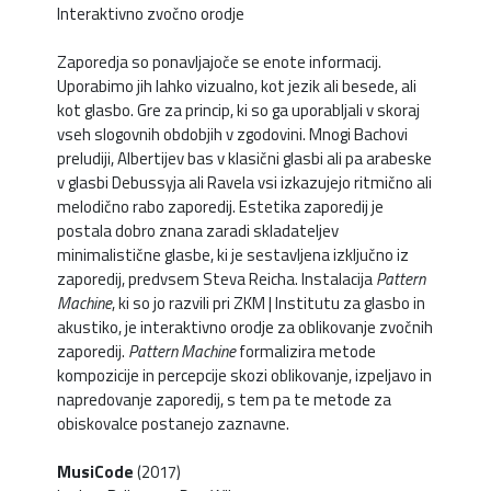
Interaktivno zvočno orodje
Zaporedja so ponavljajoče se enote informacij.
Uporabimo jih lahko vizualno, kot jezik ali besede, ali
kot glasbo. Gre za princip, ki so ga uporabljali v skoraj
vseh slogovnih obdobjih v zgodovini. Mnogi Bachovi
preludiji, Albertijev bas v klasični glasbi ali pa arabeske
v glasbi Debussyja ali Ravela vsi izkazujejo ritmično ali
melodično rabo zaporedij. Estetika zaporedij je
postala dobro znana zaradi skladateljev
minimalistične glasbe, ki je sestavljena izključno iz
zaporedij, predvsem Steva Reicha. Instalacija
Pattern
Machine
, ki so jo razvili pri ZKM | Institutu za glasbo in
akustiko, je interaktivno orodje za oblikovanje zvočnih
zaporedij.
Pattern Machine
formalizira metode
kompozicije in percepcije skozi oblikovanje, izpeljavo in
napredovanje zaporedij, s tem pa te metode za
obiskovalce postanejo zaznavne.
MusiCode
(2017)