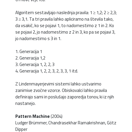
Algoritem sestavljajo naslednja pravila: 1 ≥ 1,2; 2 ≥ 2,3;
3 ≥ 3,1. Ta tri pravila lahko apliciramo na števila tako,
da vsakič, ko se pojavi 1, to nadomestimo z 1 in 2. Ko
se pojavi 2, jo nadomestimo z 2 in 3, ko pa se pojavi 3,
jo nadomestimo s 3 in 1.
1. Generacija 1
2. Generacija 1,2
3. Generacija 1, 2, 2, 3
4. Generacija 1, 2, 2, 3, 2, 3, 3, 1 itd.
Z Lindenmayerjevimi sistemi lahko ustvarimo
zanimive zvočne vzorce. Obiskovalci lahko pravila
definirajo sami in poslušajo zaporedja tonov, ki iz njih
nastanejo.
Pattern Machine
(2004)
Ludger Brümmer, Chandrasekhar Ramakrishnan, Götz
Dipper