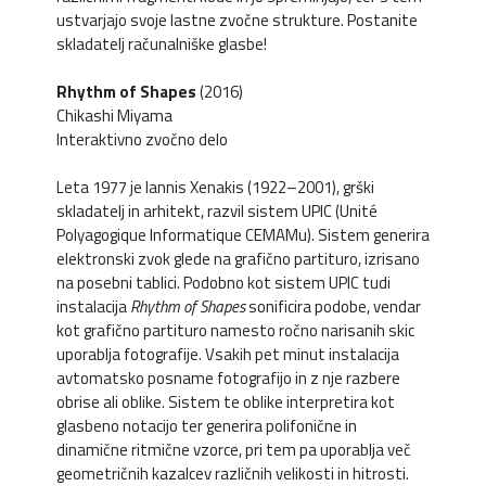
ustvarjajo svoje lastne zvočne strukture. Postanite
skladatelj računalniške glasbe!
Rhythm of Shapes
(2016)
Chikashi Miyama
Interaktivno zvočno delo
Leta 1977 je Iannis Xenakis (1922–2001), grški
skladatelj in arhitekt, razvil sistem UPIC (Unité
Polyagogique Informatique CEMAMu). Sistem generira
elektronski zvok glede na grafično partituro, izrisano
na posebni tablici. Podobno kot sistem UPIC tudi
instalacija
Rhythm of Shapes
sonificira podobe, vendar
kot grafično partituro namesto ročno narisanih skic
uporablja fotografije. Vsakih pet minut instalacija
avtomatsko posname fotografijo in z nje razbere
obrise ali oblike. Sistem te oblike interpretira kot
glasbeno notacijo ter generira polifonične in
dinamične ritmične vzorce, pri tem pa uporablja več
geometričnih kazalcev različnih velikosti in hitrosti.