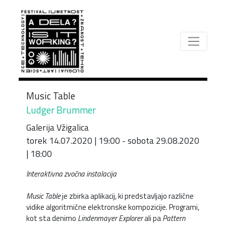
Skip
to
main
content
Music Table
Ludger Brummer
Galerija Vžigalica
torek 14.07.2020 | 19:00 - sobota 29.08.2020
| 18:00
Interaktivna zvočna instalacija
Music Table
je zbirka aplikacij, ki predstavljajo različne
vidike algoritmične elektronske kompozicije. Programi,
kot sta denimo
Lindenmayer Explorer
ali pa
Pattern