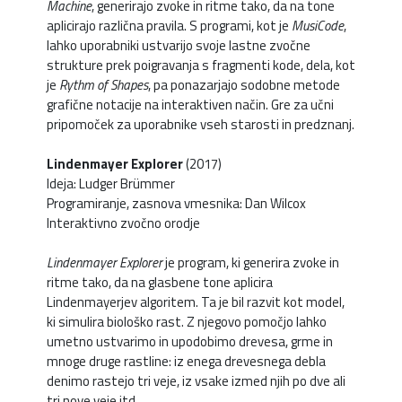
Machine
, generirajo zvoke in ritme tako, da na tone
aplicirajo različna pravila. S programi, kot je
MusiCode
,
lahko uporabniki ustvarijo svoje lastne zvočne
strukture prek poigravanja s fragmenti kode, dela, kot
je
Rythm of Shapes
, pa ponazarjajo sodobne metode
grafične notacije na interaktiven način. Gre za učni
pripomoček za uporabnike vseh starosti in predznanj.
Lindenmayer Explorer
(2017)
Ideja: Ludger Brümmer
Programiranje, zasnova vmesnika: Dan Wilcox
Interaktivno zvočno orodje
Lindenmayer Explorer
je program, ki generira zvoke in
ritme tako, da na glasbene tone aplicira
Lindenmayerjev algoritem. Ta je bil razvit kot model,
ki simulira biološko rast. Z njegovo pomočjo lahko
umetno ustvarimo in upodobimo drevesa, grme in
mnoge druge rastline: iz enega drevesnega debla
denimo rastejo tri veje, iz vsake izmed njih po dve ali
tri nove veje itd.