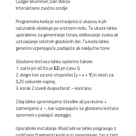
Ludger Brümmer, Dan Wilcox
Interaktivno zvočno orodje
Programska koda je sestavljena iz ukazov, ki jih
računalnik obdeluje po vrstnem redu. Te ukaze lahko
uporabimo za generiranje tonov, oblikovanje zvoka ali
ustvarjanje celotnih glasbenih del. Ta koda lahko
generira vzpenjajoče, padajoče ali naključne tone.
Glasbeno lestvico lahko opišemo takole:
1. začni pri 40 (to je
E2
) pri času 0;
2. dvigni ton za eno stopničko [y = x +
1
] in skoči za
0,25 sekunde naprej;
3. korak 2 izvedi dvajsetkrat – končano.
Zdaj lahko spreminjamo številke ali pa recimo +
zamenjamo z –, kar vzpenjajočo se glasbeno lestvico
spremeni v padajoč arpeggio.
Uporabniki instalacije
MusiCode
se lahko poigravajo z
različnimi fragmenti kode in jo spreminjajo, ter s tem