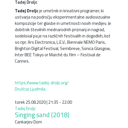
Tadej Droljc
Tadej Droljc
je umetnik in kreativni programer, ki
ustvarja na področju eksperimentalne avdiovizualne
kompozicije ter glasbe in umetnosti novih medijev. Je
dobitnik številnih mednarodnih priznanj in nagrad,
sodeloval pa je na različnih festivalih in dogodkih, kot
so npr. Ars Electronica, L.E.V., Biennale NEMO Paris,
Brighton Digital Festival, Semibreve, Sonica Glasgow,
Inter BEE Tokyo or Marché du film – Festival de
Cannes.
https://www.tadej-droljc.org/
Društvo Ljudmila
torek 25.08.2020 | 21:35 - 22:00
Tadej Droljc
Singing sand (2018)
Cankarjev Dom