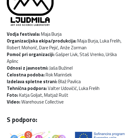
Vodja festivala:
Maja Burja
Organizacijska ekipa/produkcija:
Maja Burja, Luka Frelih,
Robert Mohorič, Dare Pejić, Anže Zorman
Pomoč pri organizaciji:
Gašper Livk, Staš Vrenko, Urška
Aplinc
Odnosi z javnostmi:
Jaša Bužinel
Celostna podoba:
Rok Marinšek
Izdelava spletne strani:
Blaž Pavlica
Tehnična podpora:
Valter Udovičić, Luka Frelih
Foto:
Katja Goljat, Matjaž Rušt
Video:
Warehouse Collective
S podporo: